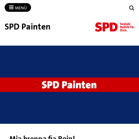
MENÜ
SPD Painten
Mia brenna fia Boin!